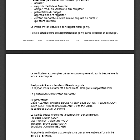
L’Assemblée peut statuer sur l’ordre du jour suivant
: 
accueil
;
-
rapports d’activité et financier
;
-
compte-rendu du vérificateur aux comptes
;
-
présentation du budget
;
-
approbations des rapports
;
-
élection du Comité suivi de la mise en place du Bureau;
-
questions diverses
-
Le Président fait lecture de son rapport moral (joint). 
Puis il est fait lecture du rapport financier (joint) par le Trésorier et du budget.
Entraînement
: 
Hiver
: 
Salle Henri-Bazin, MJC Bazin 
Eté
: 
Stade Alain-Convard, imp St Vincent de Paul
Le vérificateur aux comptes présente son compte-rendu sur la trésorerie et la 
tenue des comptes. 
Il est procédé aux votes des différents rapports.
Le rapport moral est accepté à l'unanimité, ainsi que le rapport financier.  
Le point suivant est l'élection du Comité.
Se présentent
: 
David ALLARD
; Christine BECKER
; Jean-Louis DUPONT
; Laurent JOLY
; 
Julien KOCH
; Bruno SANCASSANI
; Stéphane VIGO. 
Ils sont tous élus à l'unanimité.
Le Comité décide ensuite de la composition de son Bureau
:
Président
: Julien KOCH
Vice-Président
: Stéphane VIGO
Trésorier
: Bruno SANCASSANI
Secrétaire
: Christine BECKER
Au poste de vérificateur aux comptes, se présente et est élu à l'unanimité
:
Benoît STEPHAN.