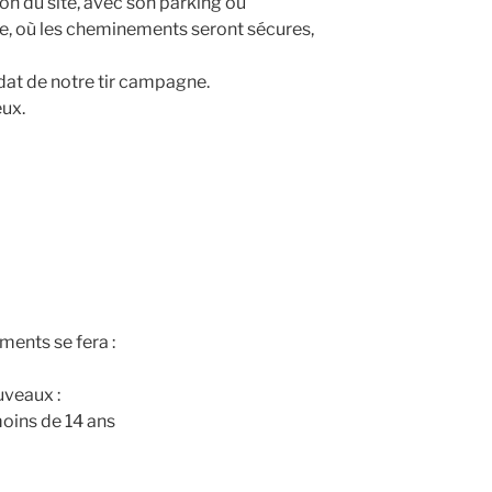
on du site, avec son parking où
se, où les cheminements seront sécures,
at de notre tir campagne.
ux.
ments se fera :
uveaux :
moins de 14 ans