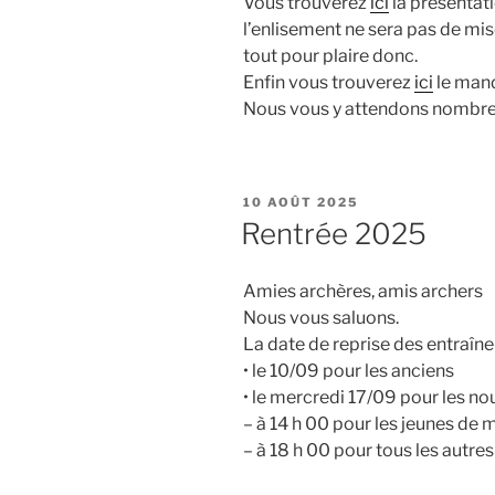
Vous trouverez
ici
la présentati
l’enlisement ne sera pas de mi
tout pour plaire donc.
Enfin vous trouverez
ici
le mand
Nous vous y attendons nombre
PUBLIÉ
10 AOÛT 2025
LE
Rentrée 2025
Amies archères, amis archers
Nous vous saluons.
La date de reprise des entraîne
• le 10/09 pour les anciens
• le mercredi 17/09 pour les no
– à 14 h 00 pour les jeunes de 
– à 18 h 00 pour tous les autres