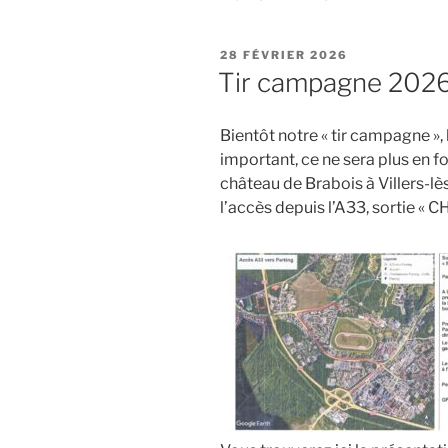
PUBLIÉ
28 FÉVRIER 2026
LE
Tir campagne 202
Bientôt notre « tir campagne »
important, ce ne sera plus en f
château de Brabois à Villers-l
l’accès depuis l’A33, sortie « C