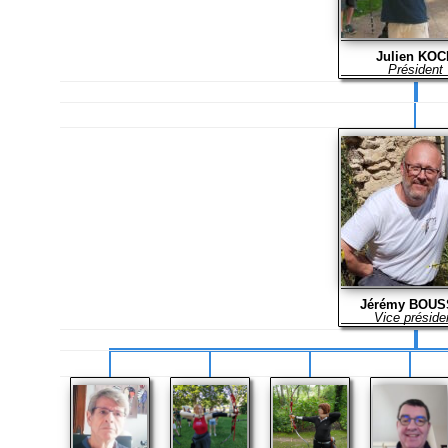
Julien KOC
Président
Jérémy BOUS
Vice préside