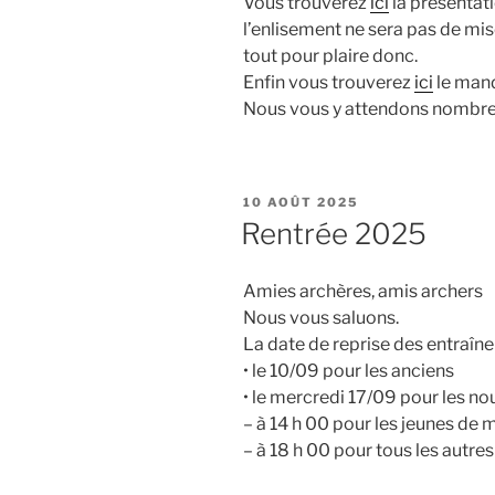
Vous trouverez
ici
la présentati
l’enlisement ne sera pas de mi
tout pour plaire donc.
Enfin vous trouverez
ici
le mand
Nous vous y attendons nombre
PUBLIÉ
10 AOÛT 2025
LE
Rentrée 2025
Amies archères, amis archers
Nous vous saluons.
La date de reprise des entraîne
• le 10/09 pour les anciens
• le mercredi 17/09 pour les no
– à 14 h 00 pour les jeunes de 
– à 18 h 00 pour tous les autres