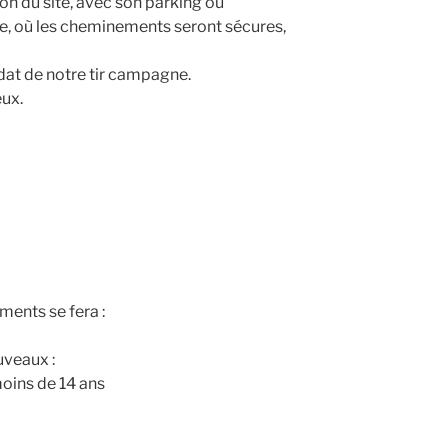
on du site, avec son parking où
se, où les cheminements seront sécures,
at de notre tir campagne.
ux.
ments se fera :
uveaux :
moins de 14 ans