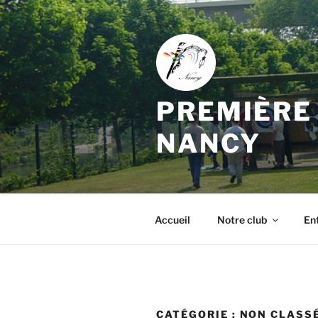
Aller
au
contenu
principal
PREMIÈRE 
NANCY
Accueil
Notre club
En
CATÉGORIE :
NON CLASS