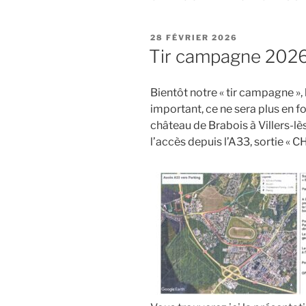
PUBLIÉ
28 FÉVRIER 2026
LE
Tir campagne 202
Bientôt notre « tir campagne »
important, ce ne sera plus en f
château de Brabois à Villers-l
l’accès depuis l’A33, sortie « C